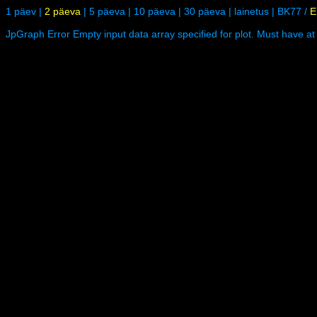
1 päev
|
2 päeva
|
5 päeva
|
10 päeva
|
30 päeva
|
lainetus
|
BK77
/
E
JpGraph Error Empty input data array specified for plot. Must have at 