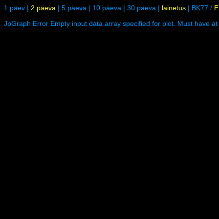
1 päev
|
2 päeva
|
5 päeva
|
10 päeva
|
30 päeva
|
lainetus
|
BK77
/
E
JpGraph Error Empty input data array specified for plot. Must have at 