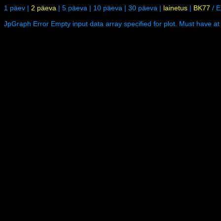
1 päev
|
2 päeva
|
5 päeva
|
10 päeva
|
30 päeva
|
lainetus
|
BK77
/
E
JpGraph Error Empty input data array specified for plot. Must have at 