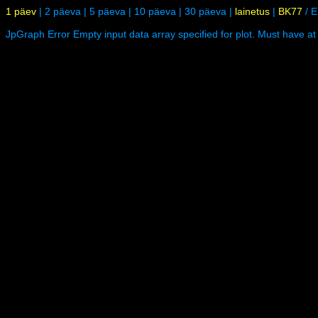
1 päev
|
2 päeva
|
5 päeva
|
10 päeva
|
30 päeva
|
lainetus
|
BK77
/
E
JpGraph Error Empty input data array specified for plot. Must have at 