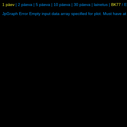
1 päev
|
2 päeva
|
5 päeva
|
10 päeva
|
30 päeva
|
lainetus
|
BK77
/
E
JpGraph Error Empty input data array specified for plot. Must have at 